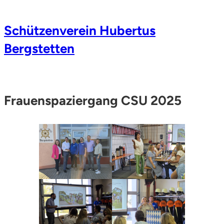
Zum
Schützenverein Hubertus
Inhalt
Bergstetten
springen
Frauenspaziergang CSU 2025